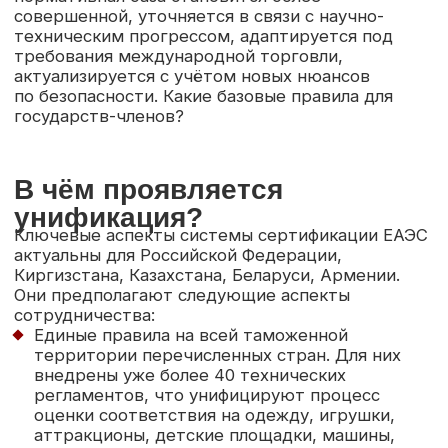
В чём проявляется
унификация?
Ключевые аспекты системы сертификации ЕАЭС
актуальны для Российской Федерации,
Киргизстана, Казахстана, Беларуси, Армении.
Они предполагают следующие аспекты
сотрудничества:
Единые правила на всей таможенной
территории перечисленных стран. Для них
внедрены уже более 40 технических
регламентов, что унифицируют процесс
оценки соответствия на одежду, игрушки,
аттракционы, детские площадки, машины,
агрегаты, оборудование, бьюти-товары,
пищевые продукты, средства защиты,
промышленные товары
, разные виды
транспорта, мебель, смазочные
материалы, опасные вещества и прочее
Регламентированные требования по выбору
формы легализации. По общему правилу
сертификат соответствия оформляется
на продукцию повышенной опасности, что
требует строгой проверки как в целом, так
и покомпонентно. Декларация
о соответствии выписывается на более
широкий ряд товаров. За их безопасность
и соответствие ТР ТС ответственность
несёт заявитель. Обычно нормативные
документы определяют чёткий перечень,
когда нужна сертификация, а когда
достаточно и декларирования
Достаточный перечень
схем для оценки
.