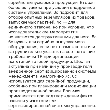
сертификации, добровольного
декларирования образцы серийной,
партийной продукции, единичные
экземпляры передаются в
аккредитованные лаборатории
. Они могут
функционировать при научных институтах,
исследовательских центрах, должны иметь
определённый экспертный состав,
материально-техническую базу для
организации исследований
Единый подход для документальной базы.
Маркировка ЕАС отображает соответствие
и наносится на продукцию только после
успешной сертификации/декларирования.
Хотя основным является внесение данных
о таких документах в единый
государственный реестр,
администратором которого является ФСА.
Информация из него есть в общем доступе
для возможности продавцов,
перекупщиков, производителей проверить
безопасность заказанного, потребляемого
товара
На что можно
рассчитывать?
Сертификация/декларирование позволяют:
Увеличить доверие производителей