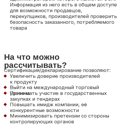
Юридический адрес
E-mail:
osmashnii@mail.ru
105066, город Москва,
улица Ольховская, дом
Телефон:
45, строение 1,
помещение 2А/½
+7 (967) 251-40-19
Адрес местонахождения:
График работы:
105066, город Москва,
пн-пт с 9:00 до 18:00
улица Ольховская, дом
45, строение 1,
помещение 2А/½
Политика конфиденциальности
Разработка сайта