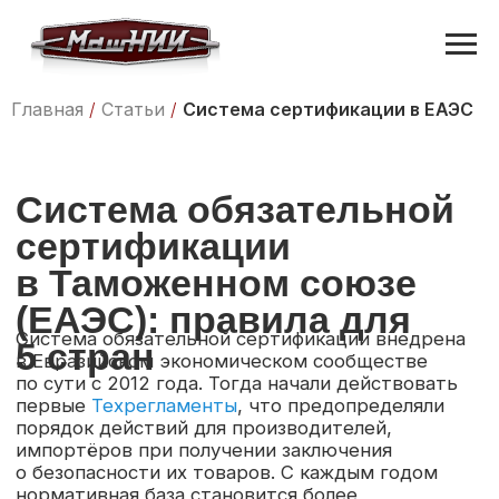
Главная
/
Статьи
/
Система сертификации в ЕАЭС
Система обязательной
сертификации
в Таможенном союзе
(ЕАЭС): правила для
Система обязательной сертификации внедрена
5 стран
в Евразийском экономическом сообществе
по сути с 2012 года. Тогда начали действовать
первые
Техрегламенты
, что предопределяли
порядок действий для производителей,
импортёров при получении заключения
о безопасности их товаров. С каждым годом
нормативная база становится более
совершенной, уточняется в связи с научно-
техническим прогрессом, адаптируется под
требования международной торговли,
актуализируется с учётом новых нюансов
по безопасности. Какие базовые правила для
государств-членов?