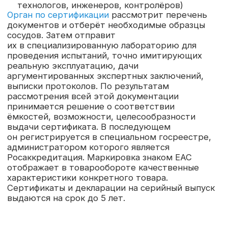
информация
Юридический адрес
E-mail:
osmashnii@mail.ru
105066, город Москва,
улица Ольховская, дом
Телефон:
45, строение 1,
помещение 2А/½
+7 (967) 251-40-19
Адрес местонахождения:
График работы:
105066, город Москва,
пн-пт с 9:00 до 18:00
улица Ольховская, дом
45, строение 1,
помещение 2А/½
Политика конфиденциальности
Разработка сайта