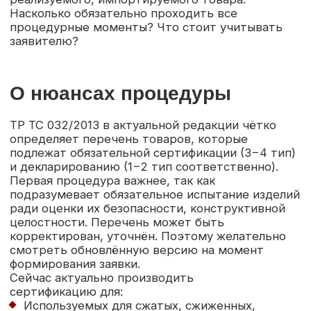
ТР ТС 032/2013 в актуальной редакции чётко
определяет перечень товаров, которые
подлежат обязательной сертификации (3−4 тип)
и декларированию (1−2 тип соответственно).
Первая процедура важнее, так как
подразумевает обязательное испытание изделий
ради оценки их безопасности, конструктивной
целостности. Перечень может быть
корректирован, уточнён. Поэтому желательно
смотреть обновлённую версию на момент
формирования заявки.
Сейчас актуально производить
сертификацию для:
Используемых для сжатых, сжиженных,
растворённых газов, паров, жидкостей
ёмкостей размером от 2 литров
Барокамер. Исключение могут составлять
одноместные медицинские аналоги
Паровых, водогрейных котлов, которые
функционируют посредством генерации
пара с давлением от 0,05 МПа, нагрева
воды до температуры от 110 °C
Трубопроводов диаметром
от 25 мм, работающих при
рабочем давлении от 0,05 МПа
Арматуры для монтажа трубопроводов,
оформления сгонов, разветвлений,
закольцевателей
Показывающих, контролирующих,
предохранительных устройства для
таких трубопроводов. Это могут быть
манометры, датчики давления,