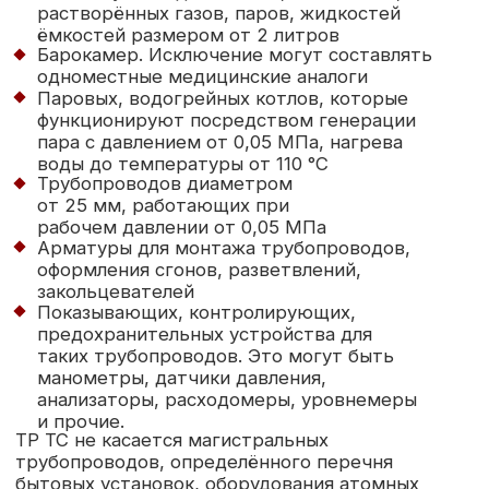
анализаторы, расходомеры, уровнемеры
и прочие.
ТР ТС не касается магистральных
трубопроводов, определённого перечня
бытовых установок, оборудования атомных
станций. Для всех этих товаров предусмотрены
специализированные нормативные документы
для проверки безопасности.
С чего начать?
Старт процедуры сертификации
регламентирован подачей заявления
установленного образца в аккредитованный
орган сертификации. К нему прилагается
определённый перечень документов. Это:
Паспорт оборудования с обязательным
указанием технических, эксплуатационных
характеристик
Инструкция плюс руководство
по эксплуатации, составленное для
пользователя
Техусловия или ГОСТ (для отечественных
производителей), по которым изготовлено
оборудование
Реквизиты заявителя/производителя, его