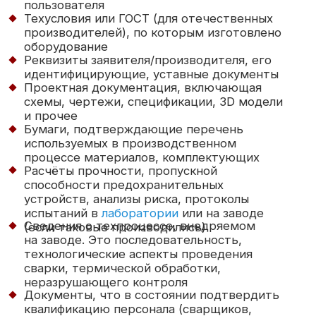
он регистрируется в специальном госреестре,
администратором которого является
Росаккредитация. Маркировка знаком ЕАС
отображает в товарообороте качественные
характеристики конкретного товара.
Сертификаты и декларации на серийный выпуск
выдаются на срок до 5 лет.
Оставить заявку
Документы
Главная
Отзывы
Нормативные
Услуги
Вопросы
документы
Цены
Схемы работ
Cтатьи
Права
О компании
Контакты
и обязанности
О нас
Связь с нами
Жалобы
Команда
Вакансии
и апелляции
Лаборатории
Заявка
Финансовая