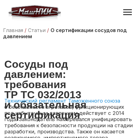
Главная
/
Статьи
/
О сертификации сосудов под
давлением
Сосуды под
давлением:
требования
ТР ТС 032/2013
Технический регламент Таможенного союза
и обязательная
о безопасности агрегатов, функционирующих
сертификация
под избыточным давлением действует с 2014
года. Законодатель намеревался унифицировать
требования к безопасности продукции на стадии
разработки, производства. Также он касается
реализуемого, импортируемого товара.
Насколько обязательно проходить все
процедурные моменты? Что стоит учитывать
заявителю?
О нюансах процедуры