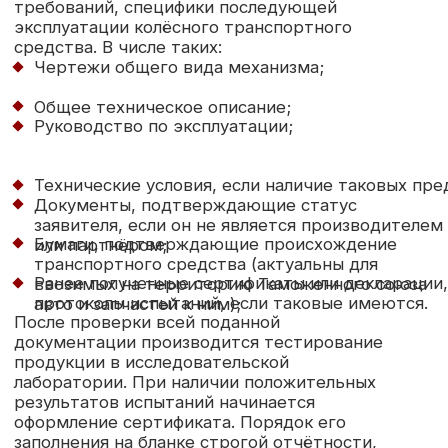
Оставить заявку
Документы
Главная
Отзывы
Нормативные
Услуги
Вопросы
документы
Цены
Схемы работ
Cтатьи
Права
О компании
Контакты
и обязанности
О нас
Связь с нами