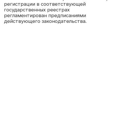
Жалобы
Команда
Вакансии
и апелляции
Лаборатории
Заявка
Финансовая
информация
Юридический адрес
E-mail:
osmashnii@mail.ru
105066, город Москва,
улица Ольховская, дом
Телефон:
45, строение 1,
помещение 2А/½
+7 (967) 251-40-19
Адрес местонахождения:
График работы:
105066, город Москва,
пн-пт с 9:00 до 18:00
улица Ольховская, дом
45, строение 1,
помещение 2А/½
Политика конфиденциальности
Разработка сайта