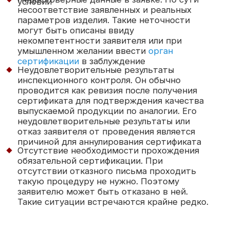
пн-пт с 9:00 до 18:00
улица Ольховская, дом
45, строение 1,
помещение 2А/½
Политика конфиденциальности
Разработка сайта