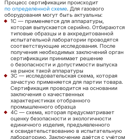
в специализированной аккредитованной
лаборатории, сотрудничество с которой
налажено органом сертификации. Все
перечисленные выше параметры оцениваются
в процессе эксплуатации. Для чего создаются
условия, максимально приближённые к ней.
Дополнительное искусственно создаются
риски возникновения пожаров и взрывов для
мониторинга предельных возможностей
изделия.
Причины отказов
в сертификации
Несоответствие продукции
регламентным требованиям. То есть
подтверждение того, что газовая
аппаратура не соответствует всем
перечисленным выше требованиям
по безопасности и качеству. Это может
быть замечено на стадии проверки
документации в органе сертификации
или в процессе исследования в
аккредитованной лаборатории