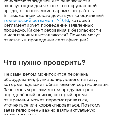
Что нужно проверить?
Первым делом мониторится перечень
оборудования, функционирующего на газу,
который подлежит обязательной сертификации.
Заявленным регламентом предусмотрен
определённый список, который время
от времени может пересматриваться,
уточняться или корректироваться. Поэтому
заявителю очень важно взять актуальную
редакцию ТР ТС.
В процессе проверки безопасности газового
оборудования оценивается:
Плавность воспламенения
Защищенность конструкции от взрывов
в процессе эксплуатации
Риски утечки газа
Равномерность воспламенения
Степень вентиляции в камере сгорания
Максимально допустимая мощность
на стадии запуска или розжига
Защитные элементы
противопожарной безопасности
Риски воспламенения прилегающих
поверхностей
Всё это предопределяет возможность
эксплуатации в нормальных условиях быта или
промышленной обстановки, гарантирует
защищённость пользователей (операторов),