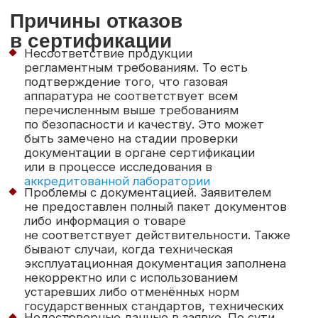
Оставить заявку
Документы
Главная
Отзывы
Нормативные
Услуги
Вопросы
документы
Цены
Cтатьи
Схемы работ
О компании
Права
Контакты
и обязанности
О нас
Связь с нами
Жалобы
Команда
Вакансии
и апелляции
Лаборатории
Заявка
Финансовая
информация
Юридический адрес
E-mail:
osmashnii@mail.ru
105066, город Москва,
улица Ольховская, дом
Телефон:
45, строение 1,
помещение 2А/½
+7 (967) 251-40-19
Адрес местонахождения:
График работы:
105066, город Москва,